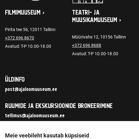
FILMIMUUSEUM
TEATRI- JA
MUUSIKAMUUSEUM
Pirita tee 56, 12011 Tallinn
Müürivahe 12, 10156 Tallinn
+372 696 8670
+372 696 8688
Avatud: T-P 10.00-18.00
Avatud: T-P 10.00-18.00
ÜLDINFO
post@ajaloomuuseum.ee
RUUMIDE JA EKSKURSIOONIDE BRONEERIMINE
tellimus@ajaloomuuseum.ee
JÄLGI MEID SOTSIAALMEEDIAS
Meie veebileht kasutab küpsiseid