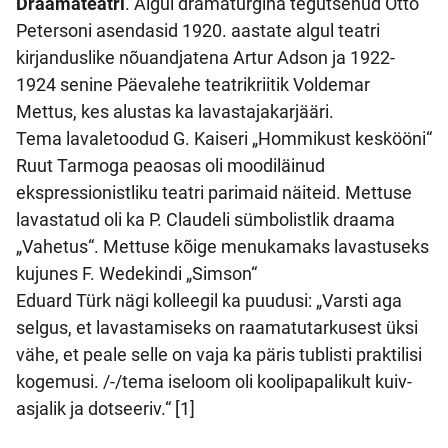
Draamateatri
. Algul dramaturgina tegutsenud Otto
Petersoni asendasid 1920. aastate algul teatri
kirjanduslike nõuandjatena Artur Adson ja 1922-
1924 senine Päevalehe teatrikriitik Voldemar
Mettus, kes alustas ka lavastajakarjääri.
Tema lavaletoodud G. Kaiseri „Hommikust keskööni“
Ruut Tarmoga peaosas oli moodiläinud
ekspressionistliku teatri parimaid näiteid. Mettuse
lavastatud oli ka P. Claudeli sümbolistlik draama
„Vahetus“. Mettuse kõige menukamaks lavastuseks
kujunes F. Wedekindi „Simson“
Eduard Türk nägi kolleegil ka puudusi: „Varsti aga
selgus, et lavastamiseks on raamatutarkusest üksi
vähe, et peale selle on vaja ka päris tublisti praktilisi
kogemusi. /-/tema iseloom oli koolipapalikult kuiv-
asjalik ja dotseeriv.“ [1]