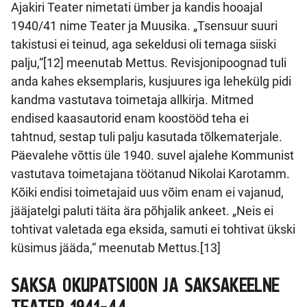
Ajakiri Teater nimetati ümber ja kandis hooajal
1940/41 nime Teater ja Muusika. „Tsensuur suuri
takistusi ei teinud, aga sekeldusi oli temaga siiski
palju,“[12] meenutab Mettus. Revisjonipoognad tuli
anda kahes eksemplaris, kusjuures iga lehekülg pidi
kandma vastutava toimetaja allkirja. Mitmed
endised kaasautorid enam koostööd teha ei
tahtnud, sestap tuli palju kasutada tõlkematerjale.
Päevalehe võttis üle 1940. suvel ajalehe Kommunist
vastutava toimetajana töötanud Nikolai Karotamm.
Kõiki endisi toimetajaid uus võim enam ei vajanud,
jääjatelgi paluti täita ära põhjalik ankeet. „Neis ei
tohtivat valetada ega eksida, samuti ei tohtivat ükski
küsimus jääda,“ meenutab Mettus.[13]
SAKSA OKUPATSIOON JA SAKSAKEELNE