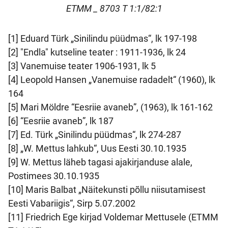
ETMM _ 8703 T 1:1/82:1
[1] Eduard Türk „Sinilindu püüdmas“, lk 197-198
[2] "Endla" kutseline teater : 1911-1936, lk 24
[3] Vanemuise teater 1906-1931, lk 5
[4] Leopold Hansen „Vanemuise radadelt“ (1960), lk
164
[5] Mari Möldre “Eesriie avaneb”, (1963), lk 161-162
[6] “Eesriie avaneb”, lk 187
[7] Ed. Türk „Sinilindu püüdmas“, lk 274-287
[8] „W. Mettus lahkub“, Uus Eesti 30.10.1935
[9] W. Mettus läheb tagasi ajakirjanduse alale,
Postimees 30.10.1935
[10] Maris Balbat „Näitekunsti põllu niisutamisest
Eesti Vabariigis“, Sirp 5.07.2002
[11] Friedrich Ege kirjad Voldemar Mettusele (ETMM