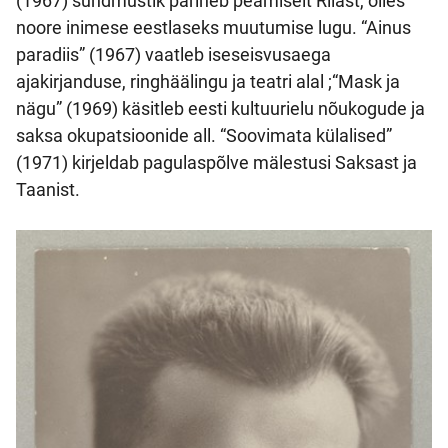
(1967) sündmustik pärineb peamiselt Riiast, olles
noore inimese eestlaseks muutumise lugu. “Ainus
paradiis” (1967) vaatleb iseseisvusaega
ajakirjanduse, ringhäälingu ja teatri alal ;“Mask ja
nägu” (1969) käsitleb eesti kultuurielu nõukogude ja
saksa okupatsioonide all. “Soovimata külalised”
(1971) kirjeldab pagulaspõlve mälestusi Saksast ja
Taanist.