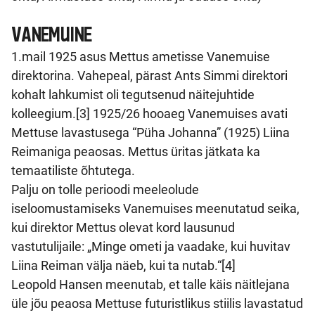
VANEMUINE
1.mail 1925 asus Mettus ametisse Vanemuise
direktorina. Vahepeal, pärast Ants Simmi direktori
kohalt lahkumist oli tegutsenud näitejuhtide
kolleegium.[3] 1925/26 hooaeg Vanemuises avati
Mettuse lavastusega “Püha Johanna” (1925) Liina
Reimaniga peaosas. Mettus üritas jätkata ka
temaatiliste õhtutega.
Palju on tolle perioodi meeleolude
iseloomustamiseks Vanemuises meenutatud seika,
kui direktor Mettus olevat kord lausunud
vastutulijaile: „Minge ometi ja vaadake, kui huvitav
Liina Reiman välja näeb, kui ta nutab.“[4]
Leopold Hansen meenutab, et talle käis näitlejana
üle jõu peaosa Mettuse futuristlikus stiilis lavastatud