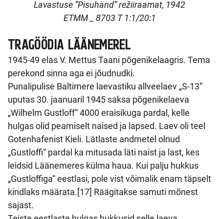
Lavastuse “Pisuhänd” režiiraamat, 1942
ETMM _ 8703 T 1:1/20:1
TRAGÖÖDIA LÄÄNEMEREL
1945-49 elas V. Mettus Taani põgenikelaagris. Tema
perekond sinna aga ei jõudnudki.
Punalipulise Baltimere laevastiku allveelaev „S-13“
uputas 30. jaanuaril 1945 saksa põgenikelaeva
„Wilhelm Gustloff“ 4000 eraisikuga pardal, kelle
hulgas olid peamiselt naised ja lapsed. Laev oli teel
Gotenhafenist Kieli. Lätlaste andmetel olnud
„Gustloffi“ pardal ka mitusada läti naist ja last, kes
leidsid Läänemeres külma haua. Kui palju hukkus
„Gustloffiga“ eestlasi, pole vist võimalik enam täpselt
kindlaks määrata.[17] Räägitakse samuti mõnest
sajast.
Teiste eestlaste hulgas hukkusid selle laeva