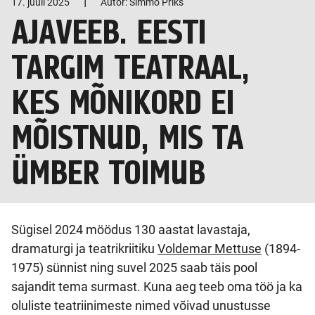
|
17. juuli 2025
Autor: Simmo Priks
AJAVEEB. EESTI
TARGIM TEATRAAL,
KES MÕNIKORD EI
MÕISTNUD, MIS TA
ÜMBER TOIMUB
Sügisel 2024 möödus 130 aastat lavastaja,
dramaturgi ja teatrikriitiku
Voldemar Mettuse
(1894-
1975) sünnist ning suvel 2025 saab täis pool
sajandit tema surmast. Kuna aeg teeb oma töö ja ka
oluliste teatriinimeste nimed võivad unustusse