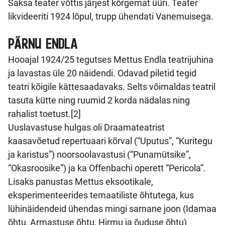
Saksa teater võttis järjest kõrgemat üüri. Teater
likvideeriti 1924 lõpul, trupp ühendati Vanemuisega.
PÄRNU ENDLA
Hooajal 1924/25 tegutses Mettus Endla teatrijuhina
ja lavastas üle 20 näidendi. Odavad piletid tegid
teatri kõigile kättesaadavaks. Selts võimaldas teatril
tasuta kütte ning ruumid 2 korda nädalas ning
rahalist toetust.[2]
Uuslavastuse hulgas oli Draamateatrist
kaasavõetud repertuaari kõrval (“Uputus”, “Kuritegu
ja karistus”) noorsoolavastusi (“Punamütsike”,
“Okasroosike”) ja ka Offenbachi operett “Pericola”.
Lisaks panustas Mettus eksootikale,
eksperimenteerides temaatiliste õhtutega, kus
lühinäidendeid ühendas mingi sarnane joon (Idamaa
õhtu, Armastuse õhtu, Hirmu ja õuduse õhtu)