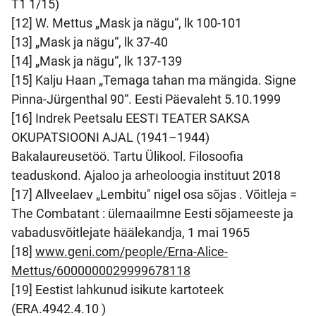
T1 1/15)
[12] W. Mettus „Mask ja nägu“, lk 100-101
[13] „Mask ja nägu“, lk 37-40
[14] „Mask ja nägu“, lk 137-139
[15] Kalju Haan „Temaga tahan ma mängida. Signe
Pinna-Jürgenthal 90“. Eesti Päevaleht 5.10.1999
[16] Indrek Peetsalu EESTI TEATER SAKSA
OKUPATSIOONI AJAL (1941–1944)
Bakalaureusetöö. Tartu Ülikool. Filosoofia
teaduskond. Ajaloo ja arheoloogia instituut 2018
[17] Allveelaev „Lembitu" nigel osa sõjas . Võitleja =
The Combatant : ülemaailmne Eesti sõjameeste ja
vabadusvõitlejate häälekandja, 1 mai 1965
[18]
www.geni.com/people/Erna-Alice-
Mettus/6000000029999678118
[19] Eestist lahkunud isikute kartoteek
(ERA.4942.4.10 )