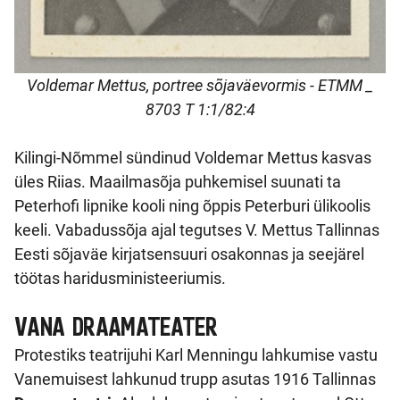
Voldemar Mettus, portree sõjaväevormis - ETMM _
8703 T 1:1/82:4
Kilingi-Nõmmel sündinud Voldemar Mettus kasvas
üles Riias. Maailmasõja puhkemisel suunati ta
Peterhofi lipnike kooli ning õppis Peterburi ülikoolis
keeli. Vabadussõja ajal tegutses V. Mettus Tallinnas
Eesti sõjaväe kirjatsensuuri osakonnas ja seejärel
töötas haridusministeeriumis.
VANA DRAAMATEATER
Protestiks teatrijuhi Karl Menningu lahkumise vastu
Vanemuisest lahkunud trupp asutas 1916 Tallinnas