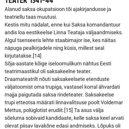
TEATER 1941-44
Alanud saksa okupatsioon tõi ajakirjandusse ja
teatriellu taas muutusi.
Kestis mitu nädalat, enne kui Saksa komandantuur
andis loa eestikeelse Linna Teataja väljaandmiseks.
Algul tsenseeris lehte staabimajor ise, kes näitas
näpuga pealkirjadele ning küsis, millest seal
kirjutatakse.[14]
Sõja-aastate kõige iseloomulikum nähtus Eesti
teatrimaastikul oli saksakeelne teater.
Draamateatrilt nõuti saksakeelsete etenduste
väljatoomist oma trupiga, vastasel korral ähvardati
majja paigutada saksa rindeteater. Saksakeelse
trupi etteotsa määrati linnavalitsuse poolt Voldemar
Mettus, polüglotist erudiit.[15] Ta asus välja
sõeluma sobivaid kandidaate, kelle saksa keel arvati
olevat piisav lavakõne edasi andmiseks. Lõpuks oli