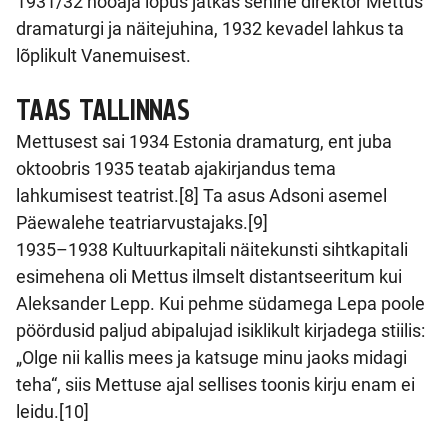
1931/32 hooaja lõpus jätkas senine direktor Mettus
dramaturgi ja näitejuhina, 1932 kevadel lahkus ta
lõplikult Vanemuisest.
TAAS TALLINNAS
Mettusest sai 1934 Estonia dramaturg, ent juba
oktoobris 1935 teatab ajakirjandus tema
lahkumisest teatrist.[8] Ta asus Adsoni asemel
Päewalehe teatriarvustajaks.[9]
1935–1938 Kultuurkapitali näitekunsti sihtkapitali
esimehena oli Mettus ilmselt distantseeritum kui
Aleksander Lepp. Kui pehme südamega Lepa poole
pöördusid paljud abipalujad isiklikult kirjadega stiilis:
„Olge nii kallis mees ja katsuge minu jaoks midagi
teha“, siis Mettuse ajal sellises toonis kirju enam ei
leidu.[10]