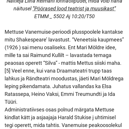
Näitleja Liina Reimani lõhnaõlipudel, mida võib näha
näitusel
“Pöörased lood teatrist ja muusikast”
ETMM _ 5502 Aj 10:20/T50
Mettuse Vanemuise-perioodi plusspoolele kantakse
mitu Shakespeare’ lavastust. “Veneetsia kaupmees”
(1926 ) sai menu osaliseks. Ent Mari Möldre idee,
mille ta sai Raimund Kullilt – lavastada temaga
peaosas operett “Silva” - mattis Mettus siiski maha.
[5] Veel enne, kui vana Draamateatri trupp taas
lahkus ja Rändteatri moodustas, jäeti Mari Möldrega
leping pikendamata. Juhatus vallandas ka Elsa
Ratassepa, Heino Vaksi, Emmi Treumundti ja Ida
Tüüri.
Administratiivses osas polnud märgata Mettuse
kindlat kätt ja asjaajaja Harald Stukise j uhtimisel
tegi operett, mida tahtis. Vanemuise peakoosolekul