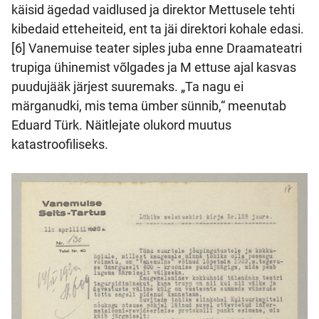
käisid ägedad vaidlused ja direktor Mettusele tehti
kibedaid etteheiteid, ent ta jäi direktori kohale edasi.
[6] Vanemuise teater siples juba enne Draamateatri
trupiga ühinemist võlgades ja M ettuse ajal kasvas
puudujääk järjest suuremaks. „Ta nagu ei
märganudki, mis tema ümber sünnib,“ meenutab
Eduard Türk. Näitlejate olukord muutus
katastroofiliseks.