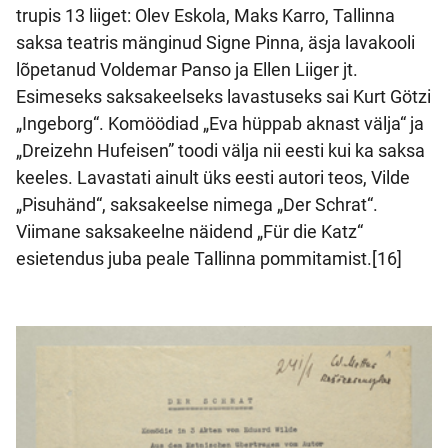
trupis 13 liiget: Olev Eskola, Maks Karro, Tallinna
saksa teatris mänginud Signe Pinna, äsja lavakooli
lõpetanud Voldemar Panso ja Ellen Liiger jt.
Esimeseks saksakeelseks lavastuseks sai Kurt Götzi
„Ingeborg“. Komöödiad „Eva hüppab aknast välja“ ja
„Dreizehn Hufeisen” toodi välja nii eesti kui ka saksa
keeles. Lavastati ainult üks eesti autori teos, Vilde
„Pisuhänd“, saksakeelse nimega „Der Schrat“.
Viimane saksakeelne näidend „Für die Katz“
esietendus juba peale Tallinna pommitamist.[16]