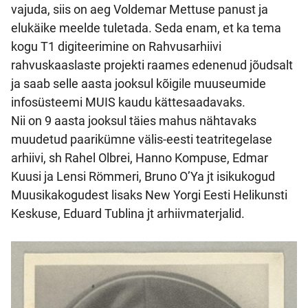
vajuda, siis on aeg Voldemar Mettuse panust ja
elukäike meelde tuletada. Seda enam, et ka tema
kogu T1 digiteerimine on Rahvusarhiivi
rahvuskaaslaste projekti raames edenenud jõudsalt
ja saab selle aasta jooksul kõigile muuseumide
infosüsteemi MUIS kaudu kättesaadavaks.
Nii on 9 aasta jooksul täies mahus nähtavaks
muudetud paarikümne välis-eesti teatritegelase
arhiivi, sh Rahel Olbrei, Hanno Kompuse, Edmar
Kuusi ja Lensi Römmeri, Bruno O’Ya jt isikukogud
Muusikakogudest lisaks New Yorgi Eesti Helikunsti
Keskuse, Eduard Tublina jt arhiivmaterjalid.