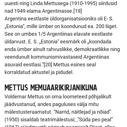
uuesti ning Linda Mettusega (1910-1995) siirdusid
nad 1949 elama Argentinasse.[19]
Argentina eestlaste üldorganisatsiooniks oli E- S.
„Estonia“, mille ümber on koondunud ea. 200 liiget.
See on umbes 1/5 Argentiinas elavate eestlaste
üldarvust. E. S. „Estonia“ eesmärk oli „koondada
enda ümber ainult rahvuslikke, demokraatlikke ning
veendunult kommunismivastaseid Argentiinas
asuvaid eestlasi.“[20] Mettus esines seal
korraldatud aktustel ja pidudel.
METTUS MEMUAARIKIRJANIKUNA
Voldemar Mettus on oma loometeed põhjalikult
jäädvustanud, andes paguluses välja mitu
mälestusteraamatut. “Narrid, näitlejad ja nõiad”
(1950) sisaldab teatrimälestusi; ,“Süda peo peal”