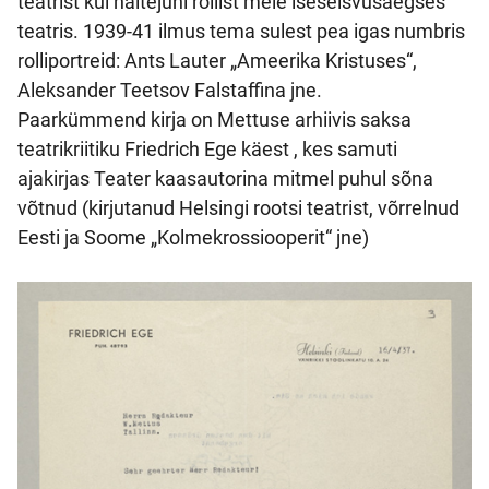
teatrist kui näitejuhi rollist meie iseseisvusaegses
teatris. 1939-41 ilmus tema sulest pea igas numbris
rolliportreid: Ants Lauter „Ameerika Kristuses“,
Aleksander Teetsov Falstaffina jne.
Paarkümmend kirja on Mettuse arhiivis saksa
teatrikriitiku Friedrich Ege käest , kes samuti
ajakirjas Teater kaasautorina mitmel puhul sõna
võtnud (kirjutanud Helsingi rootsi teatrist, võrrelnud
Eesti ja Soome „Kolmekrossiooperit“ jne)