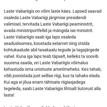
Laste Vabariigis on võim laste käes. Lapsed saavad
osaleda Laste Vabariigi järgmise presidendi
valimisel, tervitada Laste Vabariigi peaministrit,
avada ministriportfellid ja mängida ise ministrit.
Laste Vabariigis saab iga laps osaleda
seadusloomes, koostada eelarvet ning otsida
kohtukaalude abil tasakaalu tegude ja tagajärgede
vahel. Kuna iga laps teab täpselt, kelleks ta soovib
suurena saada, on Laste Vabariigis võimalus
kehastuda oma unistuste ametimeheks. Kes tahab,
võib joonistada just sellise riigi, kus ta tahaks elada.
Kui aga ei jõua enam tähtsate riigiasjadega
tegeleda, saab Laste Vabariigis lihtsalt liutorust alla
lasta!