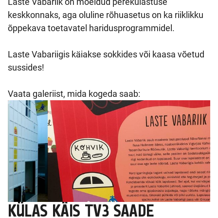
Laste Vabariik on mõeldud perekülastuse
keskkonnaks, aga oluline rõhuasetus on ka riiklikku
õppekava toetavatel haridusprogrammidel.
Laste Vabariigis käiakse sokkides või kaasa võetud
sussides!
Vaata galeriist, mida kogeda saab:
KÜLAS KÄIS TV3 SAADE