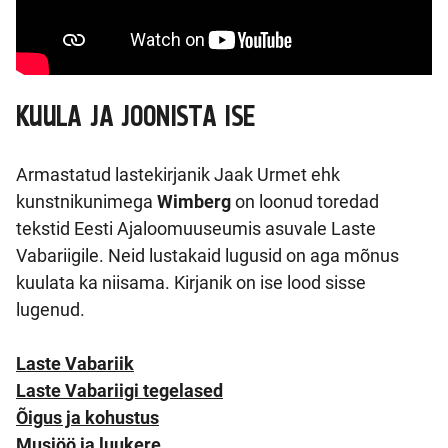
KUULA JA JOONISTA ISE
Armastatud lastekirjanik Jaak Urmet ehk
kunstnikunimega
Wimberg
on loonud toredad
tekstid Eesti Ajaloomuuseumis asuvale Laste
Vabariigile. Neid lustakaid lugusid on aga mõnus
kuulata ka niisama. Kirjanik on ise lood sisse
lugenud.
Laste Vabariik
Laste Vabariigi tegelased
Õigus ja kohustus
Musjöö ja luukere