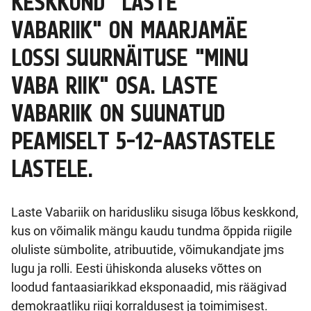
KESKKOND "LASTE
VABARIIK"
ON MAARJAMÄE
LOSSI SUURNÄITUSE "MINU
VABA RIIK" OSA. LASTE
VABARIIK ON SUUNATUD
PEAMISELT 5-12-AASTASTELE
LASTELE.
Laste Vabariik on haridusliku sisuga lõbus keskkond,
kus on võimalik mängu kaudu tundma õppida riigile
oluliste sümbolite, atribuutide, võimukandjate jms
lugu ja rolli. Eesti ühiskonda aluseks võttes on
loodud fantaasiarikkad eksponaadid, mis räägivad
demokraatliku riigi korraldusest ja toimimisest.