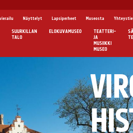
ierailu
Näyttelyt
Lapsiperheet
Museosta
Yhteysti
SUURKILLAN
ELOKUVAMUSEO
TEATTERI-
SÄ
TALO
JA
TE
MUSIIKKI
MUSEO
VI
HIS