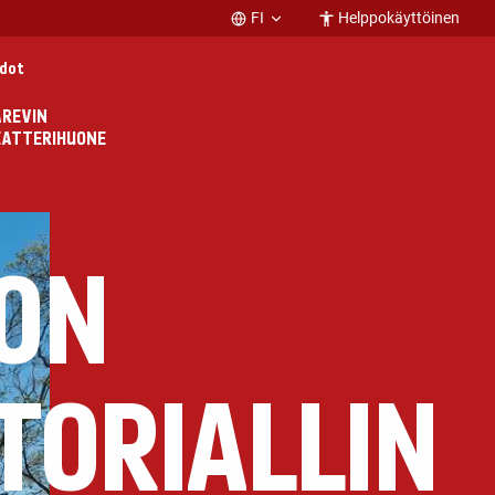
FI
Helppokäyttöinen
edot
REVIN
ATTERIHUONE
RON
TORIALLIN