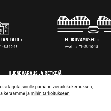
LLAN TALO
ELOKUVAMUSEO
TI–SU 10-18
Avoinna: TI–SU 10-18
HUONEVARAUS JA RETKEJÄ
tellimus@ajaloomuuseum.ee
isi tarjota sinulle parhaan vierailukokemuksen,
toja keräämme ja
mihin tarkoitukseen
011 Tallinn
|
Reg. nr 90014603
|
KMKR nr. EE102133561