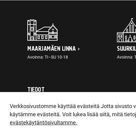
MAARJAMÄEN LINNA
SUURKI
Avoinna: TI–SU 10-18
Avoinna: 
TIEDOT
post@ajaloomuuseum.ee
Verkkosivustomme käyttää evästeitä Jotta sivusto vo
käytämme evästeitä. Voit lukea lisää siitä, mitä tie
evästekäytäntösivultamme.
© 2026 Eesti Ajaloomuuseum SA
|
Pirita tee 56, 12