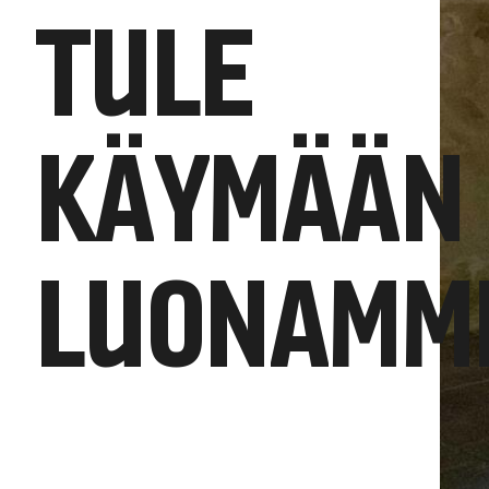
TULE
KÄYMÄÄN
LUONAMM