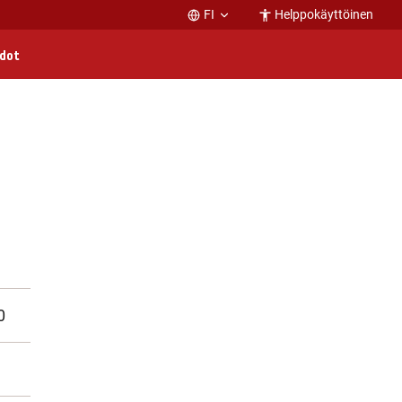
FI
Helppokäyttöinen
edot
0