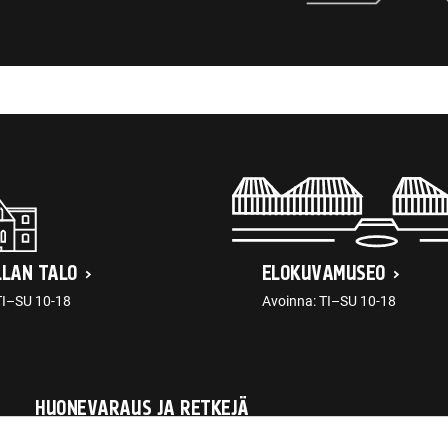
LLAN TALO
ELOKUVAMUSEO
TI–SU 10-18
Avoinna: TI–SU 10-18
HUONEVARAUS JA RETKEJÄ
tellimus@ajaloomuuseum.ee