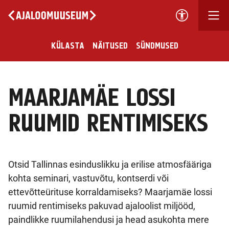
KÜLASTA
NÄITUSED
SÜNDMUSED
MAARJAMÄE LOSSI
RUUMID RENTIMISEKS
Otsid Tallinnas esinduslikku ja erilise atmosfääriga
kohta seminari, vastuvõtu, kontserdi või
ettevõtteürituse korraldamiseks? Maarjamäe lossi
ruumid rentimiseks pakuvad ajaloolist miljööd,
paindlikke ruumilahendusi ja head asukohta mere