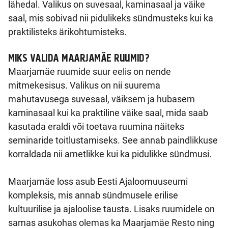
lähedal. Valikus on suvesaal, kaminasaal ja väike
saal, mis sobivad nii pidulikeks sündmusteks kui ka
praktilisteks ärikohtumisteks.
MIKS VALIDA MAARJAMÄE RUUMID?
Maarjamäe ruumide suur eelis on nende
mitmekesisus. Valikus on nii suurema
mahutavusega suvesaal, väiksem ja hubasem
kaminasaal kui ka praktiline väike saal, mida saab
kasutada eraldi või toetava ruumina näiteks
seminaride toitlustamiseks. See annab paindlikkuse
korraldada nii ametlikke kui ka pidulikke sündmusi.
Maarjamäe loss asub Eesti Ajaloomuuseumi
kompleksis, mis annab sündmusele erilise
kultuurilise ja ajaloolise tausta. Lisaks ruumidele on
samas asukohas olemas ka Maarjamäe Resto ning