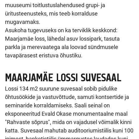
muuseumi toitlustuslahendused grupi- ja
üritusteenusteks, mis teeb korralduse
mugavamaks.
Asukoha tugevuseks on ka terviklik keskkond:
Maarjamäe loss, lähedal asuv lossipark, tasuta
parkla ja merevaatega ala loovad sündmusele
tavapärasest eristuva õhustiku.
MAARJAMÄE LOSSI SUVESAAL
Lossi 134 m2 suurune suvesaal sobib pidulike
õhtusöökide ja vastuvõttude, samuti kontsertide ja
seminaride korraldamiseks. Saali seinal on
eksponeeritud Evald Okase monumentaalne maal
"Rahvaste sõprus", mida on vajadusel võimalik kinni
katta. Suvesaal mahutab auditooriumistiilis kuni 100
inimest, banketistiilis ümmargustes laudades kuni