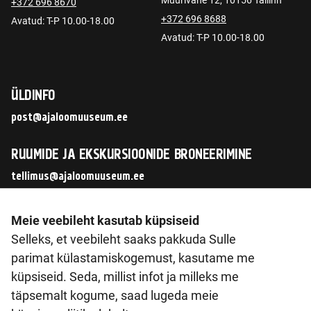
Müürivahe 12, 10156 Tallinn
+372 696 8670
+372 696 8688
Avatud: T-P 10.00-18.00
Avatud: T-P 10.00-18.00
ÜLDINFO
post@ajaloomuuseum.ee
RUUMIDE JA EKSKURSIOONIDE BRONEERIMINE
tellimus@ajaloomuuseum.ee
JÄLGI MEID SOTSIAALMEEDIAS
Meie veebileht kasutab küpsiseid
Selleks, et veebileht saaks pakkuda Sulle
parimat külastamiskogemust, kasutame me
küpsiseid. Seda, millist infot ja milleks me
© 2026 Eesti Ajaloomuuseum SA
täpsemalt kogume, saad lugeda meie
Pirita tee 56, 12011 Tallinn