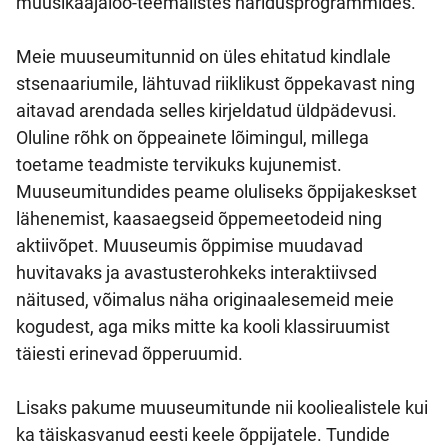
muusikaajaloo-teemalistes haridusprogrammides.
Meie muuseumitunnid on üles ehitatud kindlale
stsenaariumile, lähtuvad riiklikust õppekavast ning
aitavad arendada selles kirjeldatud üldpädevusi.
Oluline rõhk on õppeainete lõimingul, millega
toetame teadmiste tervikuks kujunemist.
Muuseumitundides peame oluliseks õppijakeskset
lähenemist, kaasaegseid õppemeetodeid ning
aktiivõpet. Muuseumis õppimise muudavad
huvitavaks ja avastusterohkeks interaktiivsed
näitused, võimalus näha originaalesemeid meie
kogudest, aga miks mitte ka kooli klassiruumist
täiesti erinevad õpperuumid.
Lisaks pakume muuseumitunde nii kooliealistele kui
ka täiskasvanud eesti keele õppijatele. Tundide