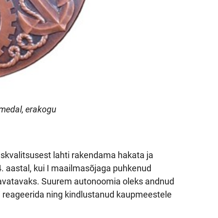
medal, erakogu
kvalitsusest lahti rakendama hakata ja
14. aastal, kui I maailmasõjaga puhkenud
 haavatavaks. Suurem autonoomia oleks andnud
ni reageerida ning kindlustanud kaupmeestele