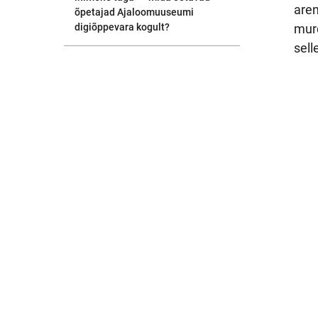
aren
õpetajad Ajaloomuuseumi
digiõppevara kogult?
murd
sell