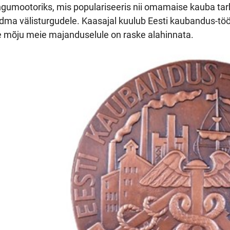
gumootoriks, mis populariseeris nii omamaise kauba tarbi
ma välisturgudele. Kaasajal kuulub Eesti kaubandus-töös
e mõju meie majanduselule on raske alahinnata.