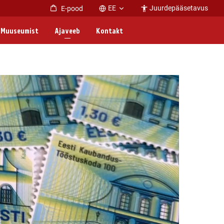
EE
Juurdepääsetavus
E-pood
Muuseumist
Ajaveeb
Kontakt