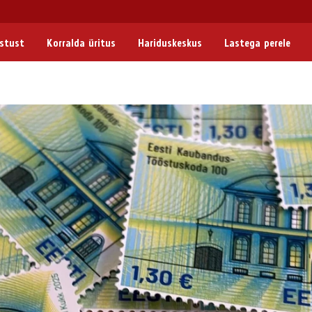
astust
Korralda üritus
Hariduskeskus
Lastega perele