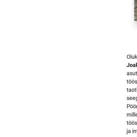
Oluk
Joa
asu
töös
taot
seeg
Pöör
mill
töö
ja i