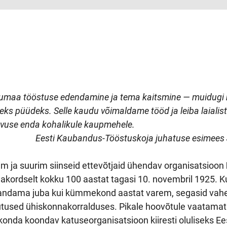
maa tööstuse edendamine ja tema kaitsmine — muidugi mõ
eks püüdeks. Selle kaudu võimaldame tööd ja leiba laialist
vuse enda kohalikule kaupmehele.
ti Kaubandus-Tööstuskoja juhatuse esimees
m ja suurim siinseid ettevõtjaid ühendav organisatsioon
kordselt kokku 100 aastat tagasi 10. novembril 1925. K
ndama juba kui kümmekond aastat varem, segasid vahele e
used ühiskonnakorralduses. Pikale hoovõtule vaatamata
konda koondav katuseorganisatsioon kiiresti oluliseks Ee