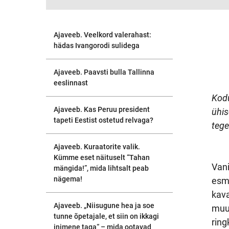
Ajaveeb. Veelkord valerahast:
hädas Ivangorodi sulidega
Ajaveeb. Paavsti bulla Tallinna
eeslinnast
Kodu
Ajaveeb. Kas Peruu president
ühis
tapeti Eestist ostetud relvaga?
tege
Ees
Ajaveeb. Kuraatorite valik.
Kümme eset näituselt “Tahan
Vani
mängida!”, mida lihtsalt peab
nägema!
esma
kava
Ajaveeb. „Niisugune hea ja soe
muut
tunne õpetajale, et siin on ikkagi
ring
inimene taga“ – mida ootavad