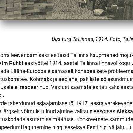
Uus turg Tallinnas, 1914. Foto, Ta
orra leevendamiseks esitasid Tallinna kaupmehed mõjuka
kim Puhki
eestvõttel 1914. aastal Tallinna linnavolikogu
tada Lääne-Euroopale sarnaselt kohapealsete probleem
tuskomitee. Kohmaks ja aeglane, pakiliste sõjasündmus
lusele ei reageerinud. Vastust saamata esitati kaks aastat
i.
de takerdunud asjaajamisse tõi 1917. aasta varakevade
e järgselt võimule tulnud ajutine valitsus eesotsas
Aleksa
stuskodade asutamise määruse. Konkreetsete sammudeni
mpeeriumi lagunemine ning iseseisva Eesti riigi väljakuu