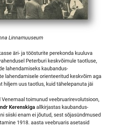
llinna Linnamuuseum
sse äri- ja töösturite perekonda kuuluva
 vahendusel Peterburi keskvõimule taotluse,
ide lahendamiseks kaubandus-
te lahendamisele orienteeritud keskvõim aga
 hiljem uus taotlus, kuid tähelepanuta jäi
l Venemaal toimunud veebruarirevolutsioon,
ndr Kerenskiga
allkirjastas kaubandus-
 siiski enam ei jõutud, sest sõjasündmused
lutamine 1918. aasta veebruaris asetasid