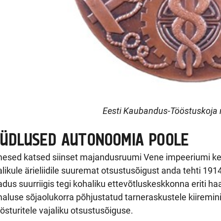
Eesti Kaubandus-Tööstuskoja 
ÜDLUSED AUTONOOMIA POOLE
esed katsed siinset majandusruumi Vene impeeriumi kes
likule ärieliidile suuremat otsustusõigust anda tehti 19
dus suurriigis tegi kohaliku ettevõtluskeskkonna eriti
aluse sõjaolukorra põhjustatud tarneraskustele kiiremi
öösturitele vajaliku otsustusõiguse.