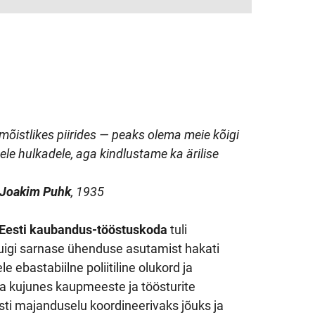
istlikes piirides — peaks olema meie kõigi
ele hulkadele, aga kindlustame ka ärilise
Joakim Puhk
, 1935
Eesti kaubandus-tööstuskoda
tuli
uigi sarnase ühenduse asutamist hakati
bastabiilne poliitiline olukord ja
 kujunes kaupmeeste ja töösturite
sti majanduselu koordineerivaks jõuks ja