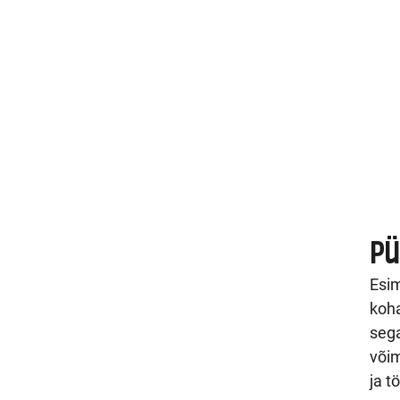
PÜ
Esim
koha
sega
võim
ja t