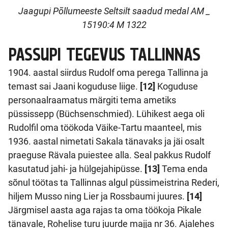
Jaagupi Põllumeeste Seltsilt saadud medal
AM _
15190:4 M 1322
PASSUPI
TEGEVUS TALLINNAS
1904. aastal siirdus Rudolf oma perega Tallinna ja
temast sai Jaani koguduse liige.
[12]
Koguduse
personaalraamatus märgiti tema ametiks
püssissepp (Büchsenschmied). Lühikest aega oli
Rudolfil oma töökoda Väike-Tartu maanteel, mis
1936. aastal nimetati Sakala tänavaks ja jäi osalt
praeguse Rävala puiestee alla. Seal pakkus Rudolf
kasutatud jahi- ja hülgejahipüsse.
[13]
Tema enda
sõnul töötas ta Tallinnas algul püssimeistrina Rederi,
hiljem Musso ning Lier ja Rossbaumi juures.
[14]
Järgmisel aasta aga rajas ta oma töökoja Pikale
tänavale, Rohelise turu juurde majja nr 36. Ajalehes