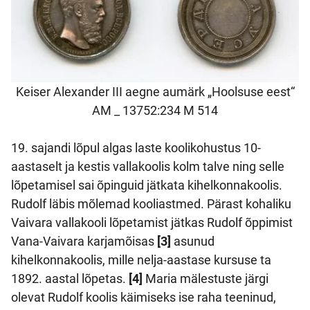
Keiser Alexander III aegne aumärk „Hoolsuse eest“
AM _ 13752:234 M 514
19. sajandi lõpul algas laste koolikohustus 10-
aastaselt ja kestis vallakoolis kolm talve ning selle
lõpetamisel sai õpinguid jätkata kihelkonnakoolis.
Rudolf läbis mõlemad kooliastmed. Pärast kohaliku
Vaivara vallakooli lõpetamist jätkas Rudolf õppimist
Vana-Vaivara karjamõisas
[3]
asunud
kihelkonnakoolis, mille nelja-aastase kursuse ta
1892. aastal lõpetas.
[4]
Maria mälestuste järgi
olevat Rudolf koolis käimiseks ise raha teeninud,