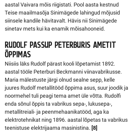
aastal Vaivara mõis riigistati. Pool aasta kestnud
Teise maailmasõja Sinimägede lahingud mõjusid
siinsele kandile hävitavalt. Hävis nii Sinimägede
sinetav mets kui ka enamik mõisahooneid.
RUDOLF
PASSUP
PETERBURIS
AMETIT
ÕPPIMAS
Niisiis läks Rudolf pärast kooli lõpetamist 1892.
aastal tööle Peterburi Beckmanni viinavabrikusse.
Maria mälestuste järgi olnud sealne sepp, kelle
juures Rudolf metallitööd õppima asus, suur joodik ja
noormehel tuli peagi tema amet üle võtta. Rudolfi
enda sõnul õppis ta vabrikus sepa-, lukusepa-,
metallitreiali- ja peenmehaanikatööd, aga ka
elektrotehnikat ning 1896. aastal lõpetas ta vabrikus
teenistuse elektrijaama masinistina.
[8]