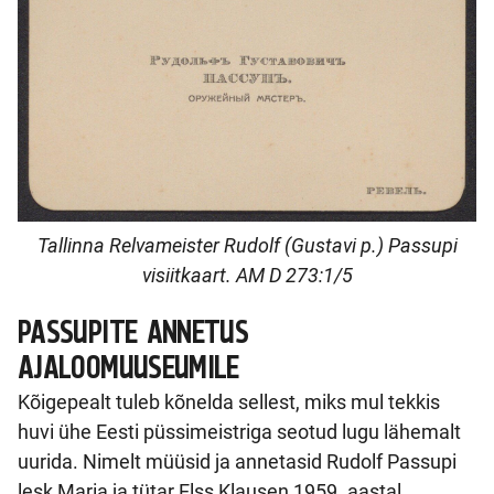
Tallinna Relvameister Rudolf (Gustavi p.) Passupi
visiitkaart. AM D 273:1/5
PASSUP
I
TE
ANNETUS
AJALOOMUUSEUMI
LE
Kõigepealt tuleb kõnelda sellest, miks mul tekkis
huvi ühe Eesti püssimeistriga seotud lugu lähemalt
uurida. Nimelt müüsid ja annetasid Rudolf Passupi
lesk Maria ja tütar Elss Klausen 1959. aastal