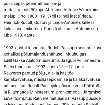
püssisepa-, peenmehaanika- ja
metallitreimistöökoja. Abikaasa Antonie Wilhelmine
(neiup. Orro, 1880—1913) oli tal neli last (Frieda,
Heinrich-Rudolf, Gustav ja Linda-Antonie), kellest
kaks surid imikutena. Rudolfi abikaasa Antonie suri
juba 1913. aastal.
1902. aastal tunnustati Rudolf Passupi meistrioskusi
kohalikul põllumajandusnäitusel. Muuhulgas
säilitatakse Ajaloomuuseumis Jaagupi Põllumeeste
Seltsi tunnistust. 1902. aasta 15.—17. juunil
Rakveres peetud põllu-, aia- ja käsitöö,
karjakasvatuse, mesilasepidamise ja kalakasvatuse
näitusel anti Rudolf Passupile püsside eest Põllutöö-
ja Riigimaade Ministeeriumi pronksmedal. Järgmisel
suvel toimunud Rakvere näitusel sai Passup püsside
ja lukksepatööde eest Jaagupi Põllumeeste Seltsilt