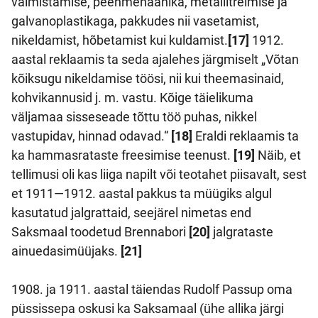
valmistamise, peenmehaanika, metallitreimise ja
galvanoplastikaga, pakkudes nii vasetamist,
nikeldamist, hõbetamist kui kuldamist.
[17]
1912.
aastal reklaamis ta seda ajalehes järgmiselt „Võtan
kõiksugu nikeldamise töösi, nii kui theemasinaid,
kohvikannusid j. m. vastu. Kõige täielikuma
väljamaa sisseseade tõttu töö puhas, nikkel
vastupidav, hinnad odavad.“
[18]
Eraldi reklaamis ta
ka hammasrataste freesimise teenust.
[19]
Näib, et
tellimusi oli kas liiga napilt või teotahet piisavalt, sest
et 1911—1912. aastal pakkus ta müügiks algul
kasutatud jalgrattaid, seejärel nimetas end
Saksmaal toodetud Brennabori
[20]
jalgrataste
ainuedasimüüjaks.
[21]
1908. ja 1911. aastal täiendas Rudolf Passup oma
püssissepa oskusi ka Saksamaal (ühe allika järgi