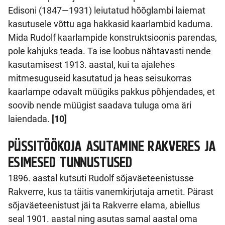
Edisoni (1847—1931) leiutatud hõõglambi laiemat
kasutusele võttu aga hakkasid kaarlambid kaduma.
Mida Rudolf kaarlampide konstruktsioonis parendas,
pole kahjuks teada. Ta ise loobus nähtavasti nende
kasutamisest 1913. aastal, kui ta ajalehes
mitmesuguseid kasutatud ja heas seisukorras
kaarlampe odavalt müügiks pakkus põhjendades, et
soovib nende müügist saadava tuluga oma äri
laiendada.
[10]
PÜSSITÖÖKOJA ASUTAMINE RAKVERES JA
ESIMESED TUNNUSTUSED
1896. aastal kutsuti Rudolf sõjaväeteenistusse
Rakverre, kus ta täitis vanemkirjutaja ametit. Pärast
sõjaväeteenistust jäi ta Rakverre elama, abiellus
seal 1901. aastal ning asutas samal aastal oma