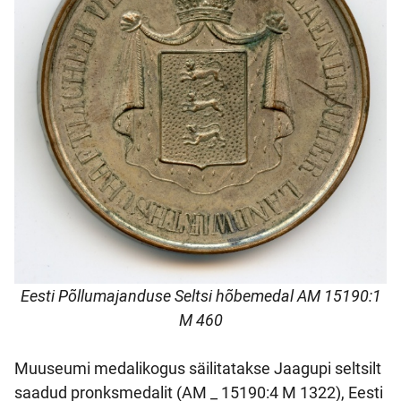
Eesti Põllumajanduse Seltsi hõbemedal AM 15190:1
M 460
Muuseumi medalikogus säilitatakse Jaagupi seltsilt
saadud pronksmedalit (AM _ 15190:4 M 1322), Eesti