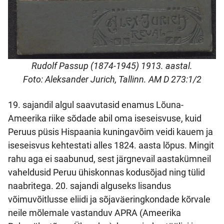
Rudolf Passup (1874-1945) 1913. aastal.
Foto: Aleksander Jurich, Tallinn. AM D 273:1/2
19. sajandil algul saavutasid enamus Lõuna-
Ameerika riike sõdade abil oma iseseisvuse, kuid
Peruus püsis Hispaania kuningavõim veidi kauem ja
iseseisvus kehtestati alles 1824. aasta lõpus. Mingit
rahu aga ei saabunud, sest järgnevail aastakümneil
vaheldusid Peruu ühiskonnas kodusõjad ning tülid
naabritega. 20. sajandi alguseks lisandus
võimuvõitlusse eliidi ja sõjaväeringkondade kõrvale
neile mõlemale vastanduv APRA (Ameerika