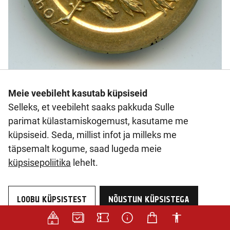
Tõukoerte Kasvatajate Seltsi medal AM 15190:3 M
Meie veebileht kasutab küpsiseid
521
Selleks, et veebileht saaks pakkuda Sulle
parimat külastamiskogemust, kasutame me
küpsiseid. Seda, millist infot ja milleks me
täpsemalt kogume, saad lugeda meie
küpsisepoliitika
lehelt.
LOOBU KÜPSISTEST
NÕUSTUN KÜPSISTEGA