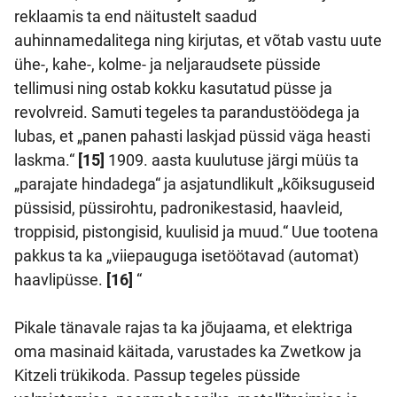
reklaamis ta end näitustelt saadud
auhinnamedalitega ning kirjutas, et võtab vastu uute
ühe-, kahe-, kolme- ja neljaraudsete püsside
tellimusi ning ostab kokku kasutatud püsse ja
revolvreid. Samuti tegeles ta parandustöödega ja
lubas, et „panen pahasti laskjad püssid väga heasti
laskma.“
[15]
1909. aasta kuulutuse järgi müüs ta
„parajate hindadega“ ja asjatundlikult „kõiksuguseid
püssisid, püssirohtu, padronikestasid, haavleid,
troppisid, pistongisid, kuulisid ja muud.“ Uue tootena
pakkus ta ka „viiepauguga isetöötavad (automat)
haavlipüsse.
[16]
“
Pikale tänavale rajas ta ka jõujaama, et elektriga
oma masinaid käitada, varustades ka Zwetkow ja
Kitzeli trükikoda. Passup tegeles püsside