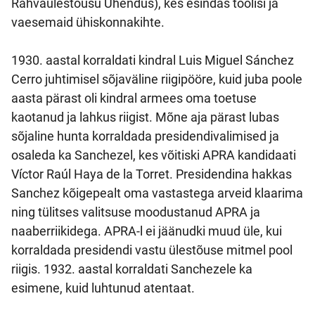
Rahvaülestõusu Ühendus), kes esindas töölisi ja
vaesemaid ühiskonnakihte.
1930. aastal korraldati kindral Luis Miguel Sánchez
Cerro juhtimisel sõjaväline riigipööre, kuid juba poole
aasta pärast oli kindral armees oma toetuse
kaotanud ja lahkus riigist. Mõne aja pärast lubas
sõjaline hunta korraldada presidendivalimised ja
osaleda ka Sanchezel, kes võitiski APRA kandidaati
Víctor Raúl Haya de la Torret. Presidendina hakkas
Sanchez kõigepealt oma vastastega arveid klaarima
ning tülitses valitsuse moodustanud APRA ja
naaberriikidega. APRA-l ei jäänudki muud üle, kui
korraldada presidendi vastu ülestõuse mitmel pool
riigis. 1932. aastal korraldati Sanchezele ka
esimene, kuid luhtunud atentaat.