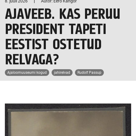
|
8. juuli 2026
Autor: Eero Kangor
AJAVEEB. KAS PERUU
PRESIDENT TAPETI
EESTIST OSTETUD
RELVAGA?
Ajaloomuuseumi kogud
jahirelvad
Rudolf Passup