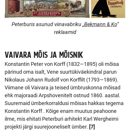
Peterburis asunud viinavabriku „
Bekmann & Ko
“
reklaamid
VAIVARA MÕIS JA MÕISNIK
Konstantin Peter von Korff (1832—1895) oli mõisa
pärinud oma isalt, Vene suurtükiväekindral parun
Nikolaus Johann Rudolf von Korffilt (1793—1869).
Viimane oli Vaivara ja teised ümbruskonna mõisad
ehk majoraadi Arpshovenitelt ostnud 1860. aastal.
Suuremaid ümberkorraldusi mõisas hakkas tegema
Konstantin Korff . Kõige enam muutus peahoone
ilme, mis ehitati Peterburi arhitekt Karl Wergheimi
projekti järgi suurejooneliselt ümber.
[7]