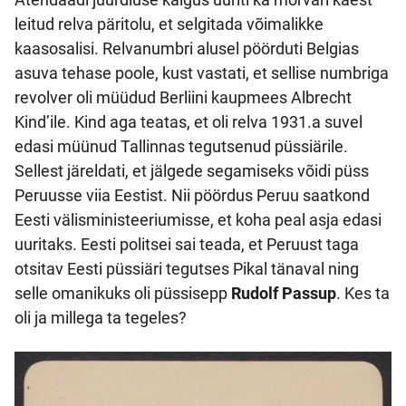
leitud relva päritolu, et selgitada võimalikke
kaasosalisi. Relvanumbri alusel pöörduti Belgias
asuva tehase poole, kust vastati, et sellise numbriga
revolver oli müüdud Berliini kaupmees Albrecht
Kind’ile. Kind aga teatas, et oli relva 1931.a suvel
edasi müünud Tallinnas tegutsenud püssiärile.
Sellest järeldati, et jälgede segamiseks võidi püss
Peruusse viia Eestist. Nii pöördus Peruu saatkond
Eesti välisministeeriumisse, et koha peal asja edasi
uuritaks. Eesti politsei sai teada, et Peruust taga
otsitav Eesti püssiäri tegutses Pikal tänaval ning
selle omanikuks oli püssisepp
Rudolf Passup
. Kes ta
oli ja millega ta tegeles?