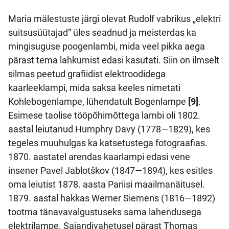
Maria mälestuste järgi olevat Rudolf vabrikus „elektri
suitsusüütajad“ üles seadnud ja meisterdas ka
mingisuguse poogenlambi, mida veel pikka aega
pärast tema lahkumist edasi kasutati. Siin on ilmselt
silmas peetud grafiidist elektroodidega
kaarleeklampi, mida saksa keeles nimetati
Kohlebogenlampe, lühendatult Bogenlampe
[9]
.
Esimese taolise tööpõhimõttega lambi oli 1802.
aastal leiutanud Humphry Davy (1778—1829), kes
tegeles muuhulgas ka katsetustega fotograafias.
1870. aastatel arendas kaarlampi edasi vene
insener Pavel Jablotškov (1847—1894), kes esitles
oma leiutist 1878. aasta Pariisi maailmanäitusel.
1879. aastal hakkas Werner Siemens (1816—1892)
tootma tänavavalgustuseks sama lahendusega
elektrilampe. Sajandivahetusel pärast Thomas