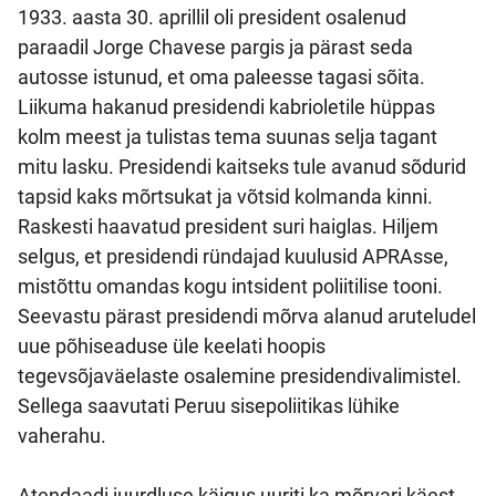
1933. aasta 30. aprillil oli president osalenud
paraadil Jorge Chavese pargis ja pärast seda
autosse istunud, et oma paleesse tagasi sõita.
Liikuma hakanud presidendi kabrioletile hüppas
kolm meest ja tulistas tema suunas selja tagant
mitu lasku. Presidendi kaitseks tule avanud sõdurid
tapsid kaks mõrtsukat ja võtsid kolmanda kinni.
Raskesti haavatud president suri haiglas. Hiljem
selgus, et presidendi ründajad kuulusid APRAsse,
mistõttu omandas kogu intsident poliitilise tooni.
Seevastu pärast presidendi mõrva alanud aruteludel
uue põhiseaduse üle keelati hoopis
tegevsõjaväelaste osalemine presidendivalimistel.
Sellega saavutati Peruu sisepoliitikas lühike
vaherahu.
Atendaadi juurdluse käigus uuriti ka mõrvari käest