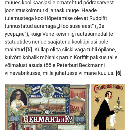
müües koolikaaslasile omatehtud põdrasarvest
joonistuskolmnurki ja taskunuge. Heade
tulemustega kooli lõpetamise olevat Rudolfit
tunnustatud aurahaga „Hoolsuse eest“ („За
усердие“), kuigi Vene keisririigi autasumedalite
statuutides nende saajatena kooliõpilasi pole
mainitud
[5]
. Küllap oli ta siiski väga tubli õpilane,
kuivõrd kohalik mõisnik parun Korffilt pakkus talle
võimalust asuda tööle Peterburi Beckmanni
viinavabrikusse, mille juhatusse viimane kuulus.
[6]