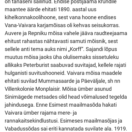
on tänaseni säilinud. Endise postijaama krundile
maantee äärde ehitati 1890. aastal uus
kihelkonnakoolihoone, sest vana hoone endises
Vana-Vaivara karjamõisas oli kehvas seisukorras.
Auvere ja Repniku mõisa vahele jääva raudteejaama
ehitust rahastas nähtavasti samuti mõisnik, sest
sellele anti tema auks nimi „Korff“. Sajandi lõpus
muutus mõisa jaoks üha olulisemaks sissetuleku
allikaks Peterburist saabuvad suvitajad, kellele rajati
hulganisti suvitushooneid. Vaivara mõisa maadele
ehitati suvilad Mummasaarde ja Päeväljale, sh nn
Villenkolonie Monplaisir. Mõisa ümber asunud
Sinimägede metsades olid head võimalused tegelda
jahindusega. Enne Esimest maailmasõda hakati
Vaivara ümber rajama mere- ja
rannakaitsekindlustusi. Esimeses maailmasõjas ja
Vabadussõdas sai eriti kannatada suvilate ala. 1919.