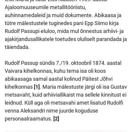
Ajaloomuuseumile metallitööriistu,
auhinnamedaleid ja muid dokumente. Abikaasa ja
tütre mälestustele tuginedes pani Epp Siimo kirja
Rudolf Passupi eluloo, mida mul õnnestus arhiivi- ja
ajakirjandusallikatele toetudes oluliselt parandada ja
täiendada.
Rudolf Passup sündis 7./19. oktoobril 1874. aastal
Vaivara kihelkonnas, kuhu tema isa oli koos
abikaasaga samal aastal kolinud Päitest Jõhvi
kihelkonnas
[1]
. Maria mälestuste järgi oli isa Gustav
metsavaht, kuid arhiiviallikaist ma sellele kinnitust ei
leidnud. Küll aga oli metsavahi amet lisatud Rudolfi
venna Aleksandri nime juurde koguduse
personaalraamatus.
[2]