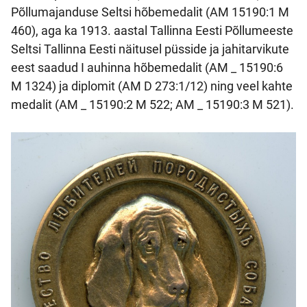
Põllumajanduse Seltsi hõbemedalit (AM 15190:1 M
460), aga ka 1913. aastal Tallinna Eesti Põllumeeste
Seltsi Tallinna Eesti näitusel püsside ja jahitarvikute
eest saadud I auhinna hõbemedalit (AM _ 15190:6
M 1324) ja diplomit (AM D 273:1/12) ning veel kahte
medalit (AM _ 15190:2 M 522; AM _ 15190:3 M 521).