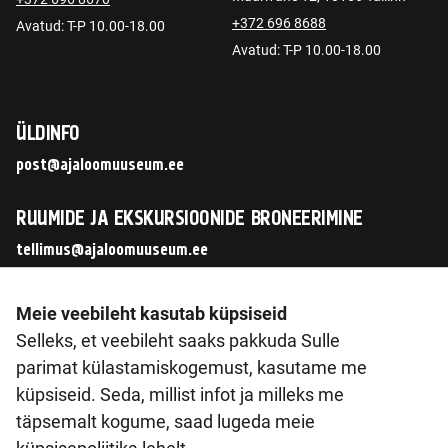
+372 696 8688
Avatud: T-P 10.00-18.00
Avatud: T-P 10.00-18.00
ÜLDINFO
post@ajaloomuuseum.ee
RUUMIDE JA EKSKURSIOONIDE BRONEERIMINE
tellimus@ajaloomuuseum.ee
JÄLGI MEID SOTSIAALMEEDIAS
Meie veebileht kasutab küpsiseid
Selleks, et veebileht saaks pakkuda Sulle
parimat külastamiskogemust, kasutame me
küpsiseid. Seda, millist infot ja milleks me
© 2026 Eesti Ajaloomuuseum SA
täpsemalt kogume, saad lugeda meie
Pirita tee 56, 12011 Tallinn