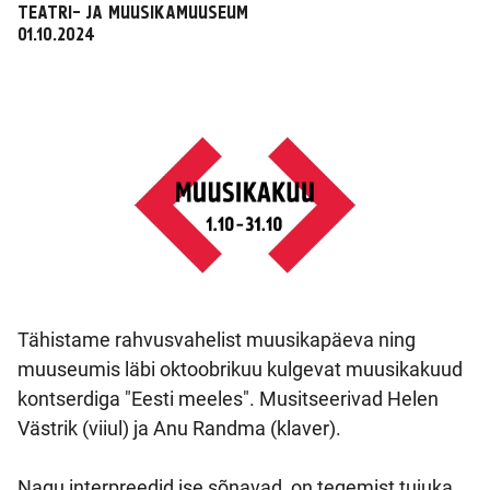
TEATRI- JA MUUSIKAMUUSEUM
01.10.2024
Tähistame rahvusvahelist muusikapäeva ning
muuseumis läbi oktoobrikuu kulgevat muusikakuud
kontserdiga "Eesti meeles". Musitseerivad Helen
Västrik (viiul) ja Anu Randma (klaver).
Nagu interpreedid ise sõnavad, on tegemist tujuka