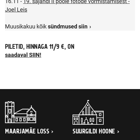
16.11 -
19. sajandi II poole fotode vormistamisest -
Joel Leis
Muusikakuu kõik
sündmused siin
PILETID, HINNAGA 11/9 €, ON
saadaval SIIN!
MAARJAMÄE LOSS
SUURGILDI HOONE