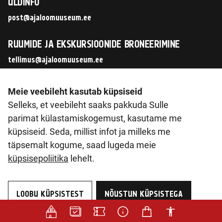
ÜLDINFO
post@ajaloomuuseum.ee
RUUMIDE JA EKSKURSIOONIDE BRONEERIMINE
tellimus@ajaloomuuseum.ee
JÄLGI MEID SOTSIAALMEEDIAS
Meie veebileht kasutab küpsiseid
Selleks, et veebileht saaks pakkuda Sulle
parimat külastamiskogemust, kasutame me
küpsiseid. Seda, millist infot ja milleks me
© 2026 Eesti Ajaloomuuseum SA
täpsemalt kogume, saad lugeda meie
Pirita tee 56, 12011 Tallinn
küpsisepoliitika
lehelt.
Reg. nr 90014603
KMKR nr. EE102133561
LOOBU KÜPSISTEST
NÕUSTUN KÜPSISTEGA