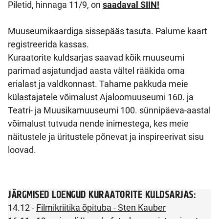
Piletid, hinnaga 11/9, on
saadaval SIIN!
Muuseumikaardiga sissepääs tasuta. Palume kaart
registreerida kassas.
Kuraatorite kuldsarjas saavad kõik muuseumi
parimad asjatundjad aasta vältel rääkida oma
erialast ja valdkonnast. Tahame pakkuda meie
külastajatele võimalust Ajaloomuuseumi 160. ja
Teatri- ja Muusikamuuseumi 100. sünnipäeva-aastal
võimalust tutvuda nende inimestega, kes meie
näitustele ja üritustele põnevat ja inspireerivat sisu
loovad.
JÄRGMISED LOENGUD KURAATORITE KULDSARJAS:
14.12 -
Filmikriitika õpituba - Sten Kauber