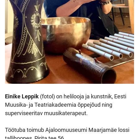
Einike Leppik
(fotol) on helilooja ja kunstnik, Eesti
Muusika- ja Teatriakadeemia õppejõud ning
superviseeritav muusikaterapeut.
Töötuba toimub Ajaloomuuseumi Maarjamäe lossi
tallihoones, Pirita tee 56.