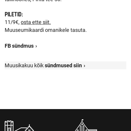
PILETID:
11/9€,
osta ette siit.
Muuseumikaardi omanikele tasuta.
FB sündmus
Muusikakuu kõik
sündmused siin