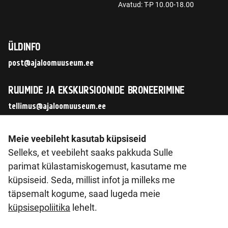
Avatud: T-P 10.00-18.00
ÜLDINFO
post@ajaloomuuseum.ee
RUUMIDE JA EKSKURSIOONIDE BRONEERIMINE
tellimus@ajaloomuuseum.ee
JÄLGI MEID SOTSIAALMEEDIAS
Meie veebileht kasutab küpsiseid
Selleks, et veebileht saaks pakkuda Sulle
parimat külastamiskogemust, kasutame me
küpsiseid. Seda, millist infot ja milleks me
© 2026 Eesti Ajaloomuuseum SA
täpsemalt kogume, saad lugeda meie
Pirita tee 56, 12011 Tallinn
küpsisepoliitika
lehelt.
Reg. nr 90014603