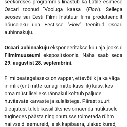
seekordses programmis linastub ka Lätile esimese
Oscari toonud “Vooluga kaasa” (
Flow
). Sellega
seoses sai Eesti Filmi Instituur filmi produtsendilt
nõusoleku uua Eestisse "
Flow
" teenitud Oscari
auhinnakuju.
Oscari auhinnakuju
eksponeeritakse kuu aja jooksul
Filmimuuseumi
ekspositsioonis. Näha saab seda
29. augustist 28. septembrini
.
Filmi peategelaseks on vapper, ettevõtlik ja ka väga
inimlik (ent mitte kunagi mitte-kassilik) kass, kes
oma müstilisel eksirännakul kohtub paljude
huvitavate karvaste ja sulelistega. Pärast suurt
üleujutust tuleb kassil üksnes omaenda nutikusele
tuginedes päästa ning ohutusse toimetada rühm
naiivseid leemureid, laisk kapibaara, ulakad kured,