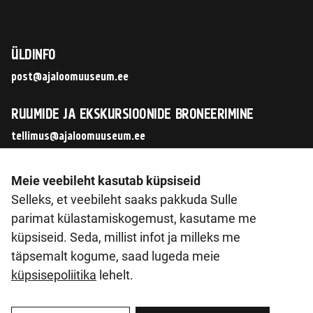
ÜLDINFO
post@ajaloomuuseum.ee
RUUMIDE JA EKSKURSIOONIDE BRONEERIMINE
tellimus@ajaloomuuseum.ee
JÄLGI MEID SOTSIAALMEEDIAS
Meie veebileht kasutab küpsiseid
Selleks, et veebileht saaks pakkuda Sulle
parimat külastamiskogemust, kasutame me
küpsiseid. Seda, millist infot ja milleks me
© 2026 Eesti Ajaloomuuseum SA
täpsemalt kogume, saad lugeda meie
Pirita tee 56, 12011 Tallinn
küpsisepoliitika
lehelt.
Reg. nr 90014603
KMKR nr. EE102133561