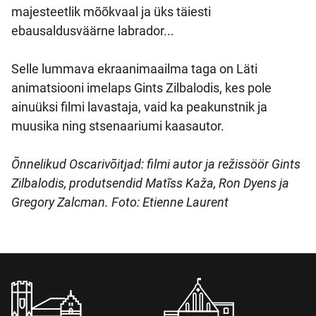
majesteetlik mõõkvaal ja üks täiesti
ebausaldusväärne labrador...
Selle lummava ekraanimaailma taga on Läti
animatsiooni imelaps Gints Zilbalodis, kes pole
ainuüksi filmi lavastaja, vaid ka peakunstnik ja
muusika ning stsenaariumi kaasautor.
Õnnelikud Oscarivõitjad: filmi autor ja režissöör Gints
Zilbalodis, produtsendid Matīss Kaža, Ron Dyens ja
Gregory Zalcman. Foto: Etienne Laurent