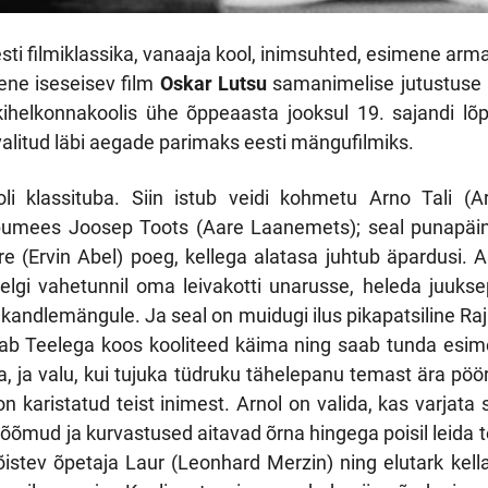
sti filmiklassika, vanaaja kool, inimsuhted, esimene arm
ne iseseisev film
Oskar Lutsu
samanimelise jutustuse a
ihelkonnakoolis ühe õppeaasta jooksul 19. sajandi lõpul
alitud läbi aegade parimaks eesti mängufilmiks.
li klassituba. Siin istub veidi kohmetu Arno Tali (Ar
bumees Joosep Toots (Aare Laanemets); seal punapäin
re (Ervin Abel) poeg, kellega alatasa juhtub äpardusi. A
helgi vahetunnil oma leivakotti unarusse, heleda juuk
ndlemängule. Ja seal on muidugi ilus pikapatsiline Raja
kab Teelega koos kooliteed käima ning saab tunda esim
, ja valu, kui tujuka tüdruku tähelepanu temast ära pöör
n karistatud teist inimest. Arnol on valida, kas varjata
 rõõmud ja kurvastused aitavad õrna hingega poisil leida 
stev õpetaja Laur (Leonhard Merzin) ning elutark kella