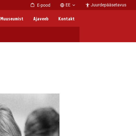
EE
Juurdepääsetavus
E-pood
Muuseumist
Ajaveeb
Kontakt