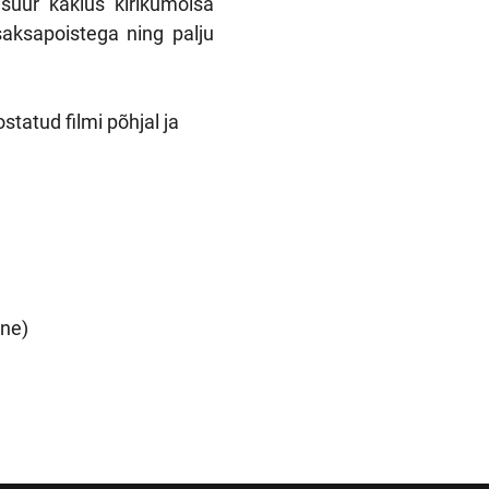
suur kaklus kirikumõisa
saksapoistega ning palju
tatud filmi põhjal ja
ine)