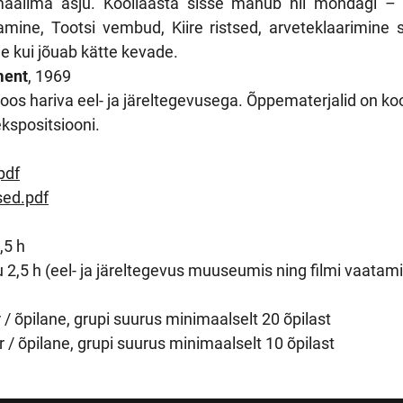
aailma asju. Kooliaasta sisse mahub nii mõndagi – 
tamine, Tootsi vembud, Kiire ristsed, arveteklaarimine 
 kui jõuab kätte kevade.
ment
, 1969
s hariva eel- ja järeltegevusega. Õppematerjalid on koos
kspositsiooni.
pdf
sed.pdf
1,5 h
 u 2,5 h (eel- ja järeltegevus muuseumis ning filmi vaatam
r / õpilane, grupi suurus minimaalselt 20 õpilast
ur / õpilane, grupi suurus minimaalselt 10 õpilast