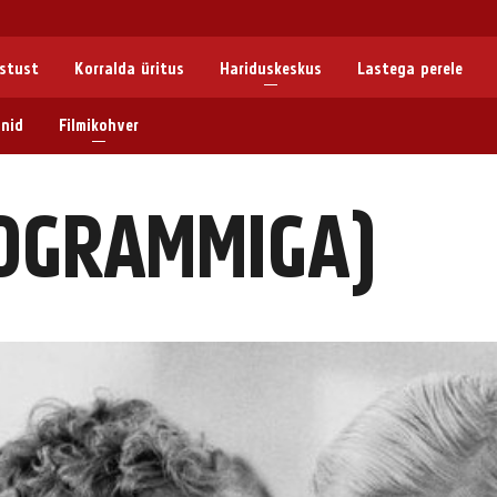
astust
Korralda üritus
Hariduskeskus
Lastega perele
nid
Filmikohver
OGRAMMIGA)