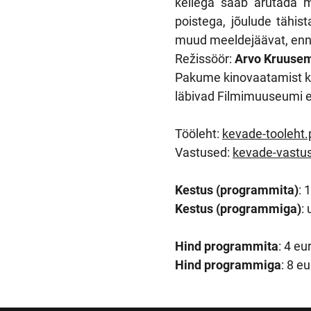
kellega saab arutada m
poistega, jõulude tähis
muud meeldejäävat, enne
Režissöör:
Arvo Kruuse
Pakume kinovaatamist koo
läbivad Filmimuuseumi e
Tööleht:
kevade-tooleht.
Vastused:
kevade-vastu
Kestus (programmita)
: 
Kestus (programmiga)
:
Hind programmita
: 4 eu
Hind programmiga
: 8 e