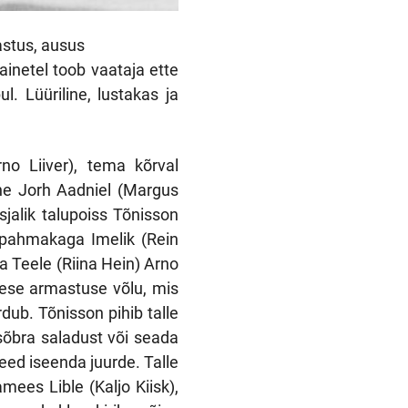
astus, ausus
inetel toob vaataja ette
. Lüüriline, lustakas ja
no Liiver), tema kõrval
e Jorh Aadniel (Margus
sjalik talupoiss Tõnisson
sepahmakaga Imelik (Rein
 Teele (Riina Hein) Arno
ese armastuse võlu, mis
dub. Tõnisson pihib talle
 sõbra saladust või seada
teed iseenda juurde. Talle
mees Lible (Kaljo Kiisk),