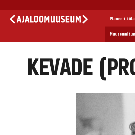
Planeeri kül
Muuseumitun
KEVADE (PR