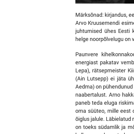
Märksõnad: kirjandus, ee
Arvo Kruusemendi esime
juhtumised ühes Eesti k
helge noorpõlvelugu on v
Paunvere kihelkonnakoo
energiast pakatav vem
Lepa), rätsepmeister Kii
(Ain Lutsepp) ei jäta ü
Aedma) on pühendunud ka
naabertalust. Arno hak
paneb teda eluga riskima
oma süüteo, mille eest o
õiglus jalule. Läbielatud
on toeks südamlik ja mõi