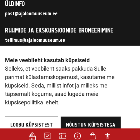
ÜLDINFO
post@ajaloomuuseum.ee
RUUMIDE JA EKSKURSIOONIDE BRONEERIMINE
tellimus@ajaloomuuseum.ee
JÄLGI MEID SOTSIAALMEEDIAS
Meie veebileht kasutab küpsiseid
Selleks, et veebileht saaks pakkuda Sulle
parimat külastamiskogemust, kasutame me
küpsiseid. Seda, millist infot ja milleks me
© 2026 Eesti Ajaloomuuseum SA
täpsemalt kogume, saad lugeda meie
Pirita tee 56, 12011 Tallinn
küpsisepoliitika
lehelt.
Reg. nr 90014603
KMKR nr. EE102133561
LOOBU KÜPSISTEST
NÕUSTUN KÜPSISTEGA