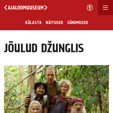
KÜLASTA
NÄITUSED
SÜNDMUSED
JÕULUD DŽUNGLIS