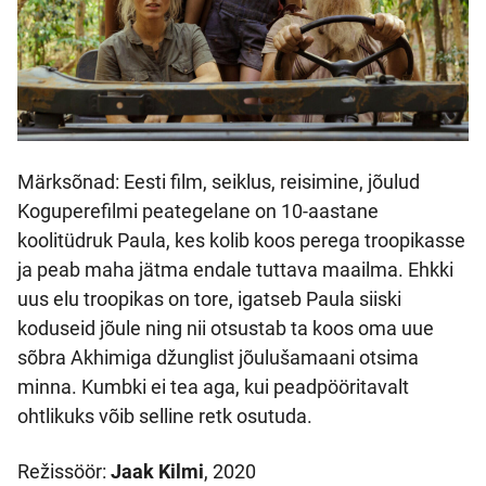
Märksõnad: Eesti film, seiklus, reisimine, jõulud
Koguperefilmi peategelane on 10-aastane
koolitüdruk Paula, kes kolib koos perega troopikasse
ja peab maha jätma endale tuttava maailma. Ehkki
uus elu troopikas on tore, igatseb Paula siiski
koduseid jõule ning nii otsustab ta koos oma uue
sõbra Akhimiga džunglist jõulušamaani otsima
minna. Kumbki ei tea aga, kui peadpööritavalt
ohtlikuks võib selline retk osutuda.
Režissöör:
Jaak Kilmi
, 2020