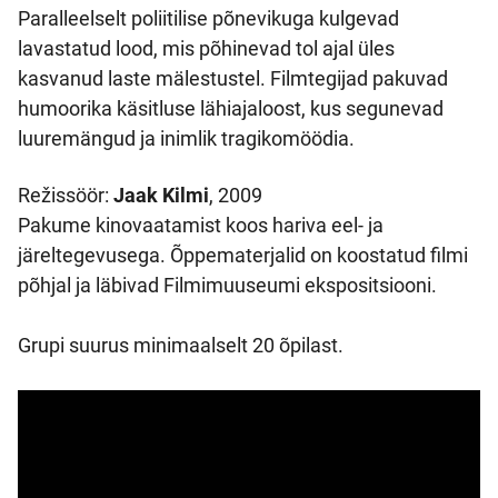
Paralleelselt poliitilise põnevikuga kulgevad
lavastatud lood, mis põhinevad tol ajal üles
kasvanud laste mälestustel. Filmtegijad pakuvad
humoorika käsitluse lähiajaloost, kus segunevad
luuremängud ja inimlik tragikomöödia.
Režissöör:
Jaak Kilmi
, 2009
Pakume kinovaatamist koos hariva eel- ja
järeltegevusega. Õppematerjalid on koostatud filmi
põhjal ja läbivad Filmimuuseumi ekspositsiooni.
Grupi suurus minimaalselt 20 õpilast.