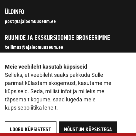
ÜLDINFO
post@ajaloomuuseum.ee
RUUMIDE JA EKSKURSIOONIDE BRONEERIMINE
tellimus@ajaloomuuseum.ee
JÄLGI MEID SOTSIAALMEEDIAS
Meie veebileht kasutab küpsiseid
Selleks, et veebileht saaks pakkuda Sulle
parimat külastamiskogemust, kasutame me
küpsiseid. Seda, millist infot ja milleks me
© 2026 Eesti Ajaloomuuseum SA
täpsemalt kogume, saad lugeda meie
Pirita tee 56, 12011 Tallinn
küpsisepoliitika
lehelt.
Reg. nr 90014603
KMKR nr. EE102133561
LOOBU KÜPSISTEST
NÕUSTUN KÜPSISTEGA