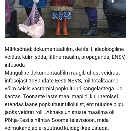
Märksõnad: dokumentaalfilm, defitsiit, ideoloogiline
võitlus, külm sõda, läänemaailm, propaganda, ENSV,
infosõda
Mänguline dokumentaalfilm räägib ühest veidrast
infosõjast 1980ndate Eesti NSVS, mil totalitaarne
võim seisis vastamisi popkultuuri kangelastega. Ja
kaotas. Toonaste laste maailmapildi kujunemisel
etendas lääne popkultuur üliolulist, ent nüüdse pilgu
jaoks veidrat rolli. Aknaks unistuste maailma oli
Põhja-Eestis nähtav Soome televisioon, mida
võimukandjad ei suutnud kuidagi keelustada.