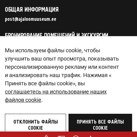
ОБЩАЯ ИНФОРМАЦИЯ
post@ajaloomuuseum.ee
БРОНИРОВАНИЕ ПОМЕЩЕНИЙ И ЭКСКУРСИИ
tellimus@ajaloomuuseum.ee
Мы используем файлы cookie, чтобы
улучшить ваш опыт просмотра, показывать
СЛЕДИТЕ ЗА НАМИ В СОЦИАЛЬНЫХ СЕТЯХ
персонализированную рекламу или контент
и анализировать наш трафик. Нажимая «
Принять все файлы cookie», вы
соглашаетесь на использование наших
© 2026 Eesti Ajaloomuuseum SA
файлов cookie
.
Pirita tee 56, 12011 Tallinn
Reg. nr 90014603
KMKR nr. EE102133561
ОТКЛОНИТЬ ФАЙЛЫ
ПРИНЯТЬ ВСЕ ФАЙЛЫ
COOKIE
COOKIE